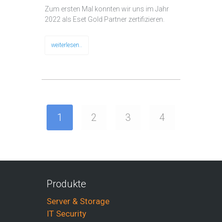
Zum ersten Mal konnten wir uns im Jahr
2022 als Eset Gold Partner zertifizieren.
weiterlesen..
1
2
3
4
Produkte
Server & Storage
IT Security