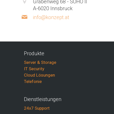
Grabenweg 68 - SOHO II
A-6020 Innsbruck
info@konzept.at
Produkte
Server & Storage
IT Security
Cloud Lösungen
Telefonie
Dienstleistungen
24x7 Support